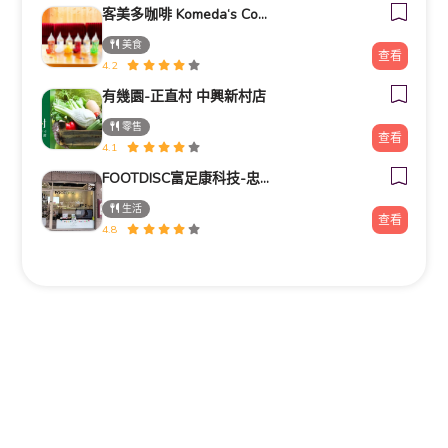
客美多咖啡 Komeda‘s Coffee - 台南小北店
美食
查看
4.2
有幾園-正直村 中興新村店
零售
查看
4.1
FOOTDISC富足康科技-忠孝直營門市
生活
查看
4.8