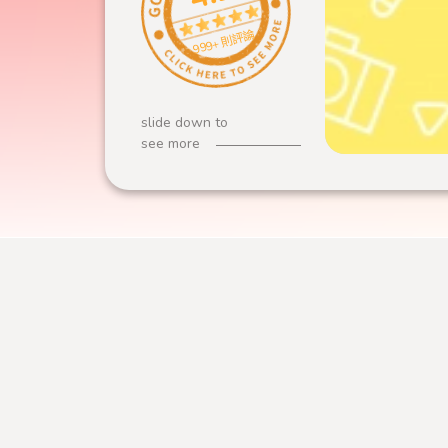
999+ 則評論
slide down to
see more