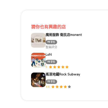
猜你也有興趣的店
魔術服飾 衛民店monent
零售
暫無評分
LoN
零售
5
搖滾地鐵Rock Subway
零售
4.6