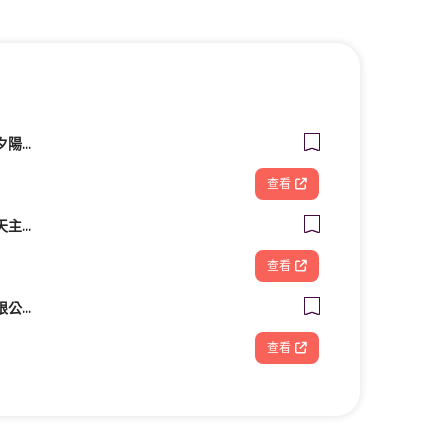
【拾夏帆船】營隊、夕陽團、包船、客製化帆船體驗（預約制）
查看
財團法人台南市私立天主教瑞復益智中心
查看
好奇兄弟雲端股份有限公司｜Google行銷導客顧問・高雄台南行銷顧問
查看