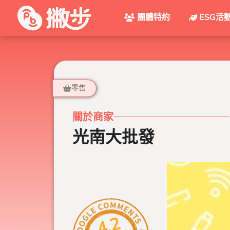
團體特約
ESG活
零售
關於商家
光南大批發
4.2