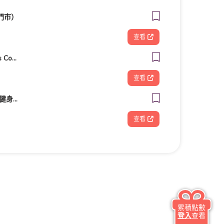
門市）
查看
客美多咖啡 Komeda‘s Coffee - 台南小北店
查看
墾趣•動 Go Fitness -健身房推薦|器械皮拉提斯|瑜珈|銀髮族運動|肌力訓練|私人教練|企業包班|台北中山區|捷運南京
查看
累積點數
登入
查看