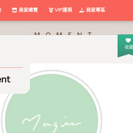
動
商家總覽
VIP護照
商家專區
收藏
nt
魔術服飾 衛民店monent