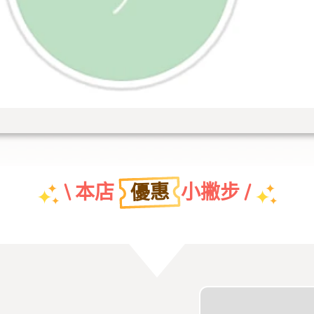
優惠
\ 本店
小撇步 /
團體特約折扣優惠