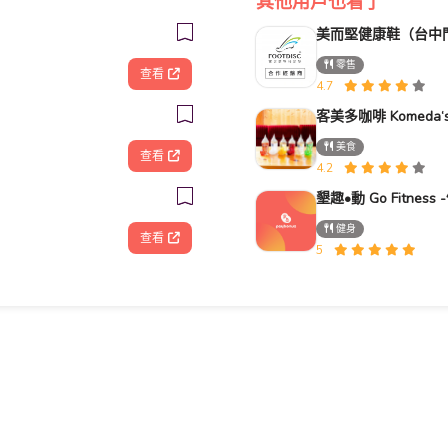
其他用戶也看了
美而堅健康鞋（台中
零售
查看
4.7
美食
查看
4.2
健身
查看
5