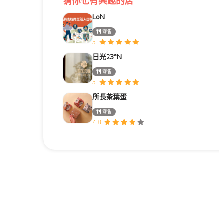
猜你也有興趣的店
LoN
零售
5
日光23°N
零售
5
所長茶葉蛋
零售
4.8