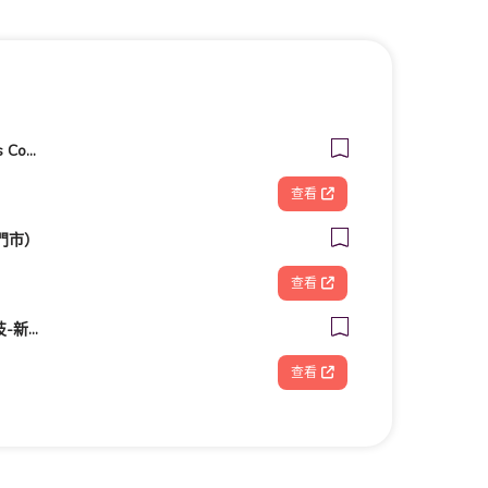
客美多咖啡 Komeda‘s Coffee - 台南小北店
查看
門市）
查看
FOOTDISC富足康科技-新光三越-桃園站前店
查看