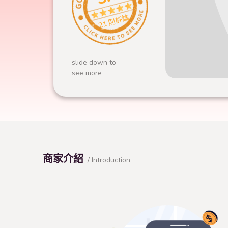
21 則評論
slide down to
see more
商家介紹
/ Introduction