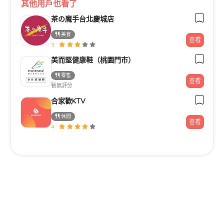
其他用戶也看了
茶の魔手台北慶城店
美食
查看
3
美而堅健康鞋（桃園門市）
零售
查看
暫無評分
合家歡KTV
休閒
查看
4