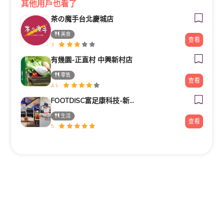
其他用戶也看了
茶の魔手台北慶城店
美食
查看
3
有幾園-正直村 中興新村店
零售
查看
4.1
FOOTDISC富足康科技-新光三越-桃園站前店
生活
查看
5