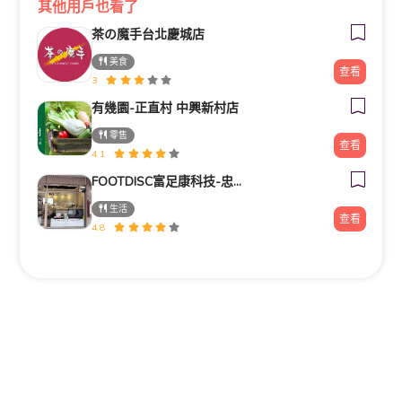
其他用戶也看了
茶の魔手台北慶城店
美食
查看
3
有幾園-正直村 中興新村店
零售
查看
4.1
FOOTDISC富足康科技-忠孝直營門市
生活
查看
4.8