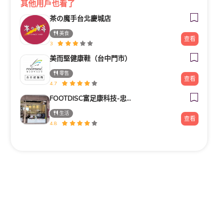
其他用戶也看了
茶の魔手台北慶城店
美食
查看
3
美而堅健康鞋（台中門市）
零售
查看
4.7
FOOTDISC富足康科技-忠孝直營門市
生活
查看
4.8