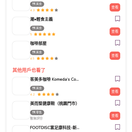
美食
查看
4.3
潮•輕食主義
美食
查看
5
咖啡部屋
美食
查看
4.9
其他用戶也看了
客美多咖啡 Komeda‘s Coffee - 台南小北店
美食
查看
4.2
美而堅健康鞋（桃園門市）
零售
查看
暫無評分
FOOTDISC富足康科技-新光三越-西門店