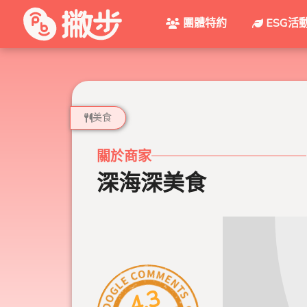
團體特約
ESG活
美食
關於商家
深海深美食
4.3