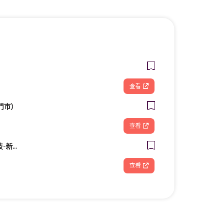
查看
門市）
查看
FOOTDISC富足康科技-新光三越-桃園站前店
查看