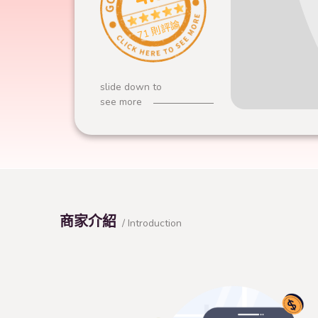
71 則評論
slide down to
see more
商家介紹
/ Introduction