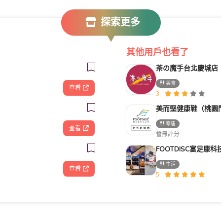
探索更多
其他用戶也看了
茶の魔手台北慶城店
美食
查看
3
美而堅健康鞋（桃園
零售
查看
暫無評分
生活
查看
5