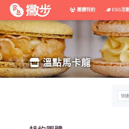
團體特約
ESG活
溫點馬卡龍