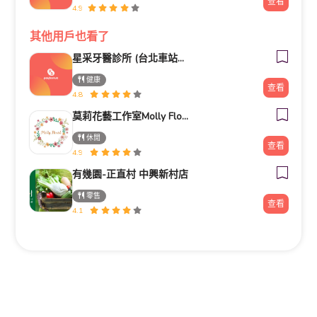
查看
4.9
其他用戶也看了
星采牙醫診所 (台北車站館前)
健康
查看
4.8
莫莉花藝工作室Molly Florist
休閒
查看
4.9
有幾園-正直村 中興新村店
零售
查看
4.1