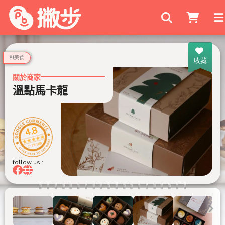
搜尋商家
美食
收藏
關於商家
溫點馬卡龍
4.8
162 則評論
follow us :