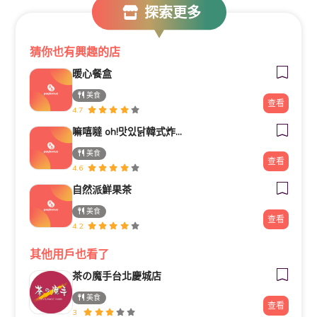
探索更多
猜你也有興趣的店
暖心餐盒
美食
查看
4.7
嘛嘻噠 oh!맛있닭韓式炸雞-東興店
美食
查看
4.6
自然派鮮果茶
美食
查看
4.2
其他用戶也看了
茶の魔手台北慶城店
美食
查看
3