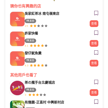
猜你也有興趣的店
吳家紅茶冰 南屯嶺東店
美食
查看
2.9
許家快餐
美食
查看
4.1
發仔魷魚羹
美食
查看
4.3
其他用戶也看了
茶の魔手台北慶城店
美食
查看
3
有幾園-正直村 中興新村店