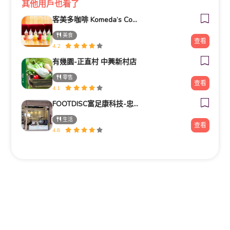
其他用戶也看了
客美多咖啡 Komeda‘s Coffee - 台南小北店
美食
查看
4.2
有幾園-正直村 中興新村店
零售
查看
4.1
FOOTDISC富足康科技-忠孝直營門市
生活
查看
4.8