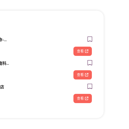
桃園禮儀公司金麟生命-桃園中壢禮儀公司葬儀社台北新北新竹全省推薦
查看
米蘭時尚髮型 - 台南南科新市旗艦店
查看
南店
查看