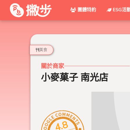
團體特約
ESG活
美食
關於商家
小麥菓子 南光店
4.8