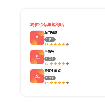
猜你也有興趣的店
貓門餐廳
美食
4.1
亭語軒
美食
4.3
賢哥牛肉爐
美食
4.6