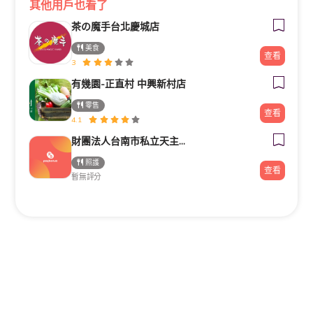
其他用戶也看了
茶の魔手台北慶城店
美食
查看
3
有幾園-正直村 中興新村店
零售
查看
4.1
財團法人台南市私立天主教瑞復益智中心
照護
查看
暫無評分