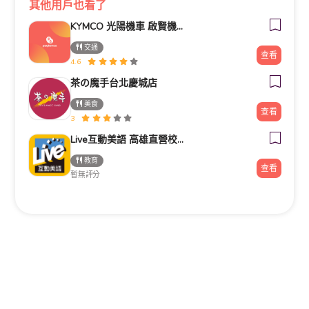
其他用戶也看了
KYMCO 光陽機車 啟賢機車行
交通
查看
4.6
茶の魔手台北慶城店
美食
查看
3
Live互動美語 高雄直營校｜幼兒美語班｜小一先修班｜兒童美語班｜自然發音班｜全民英檢班｜課輔班
教育
查看
暫無評分