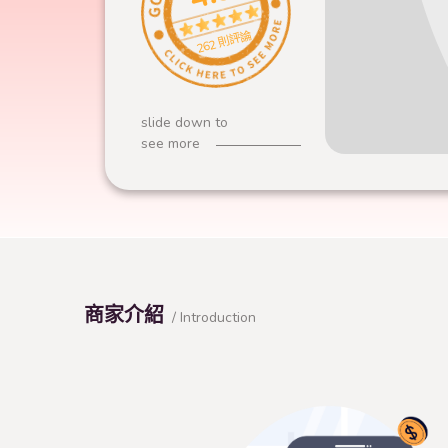
262 則評論
slide down to
see more
商家介紹
/ Introduction