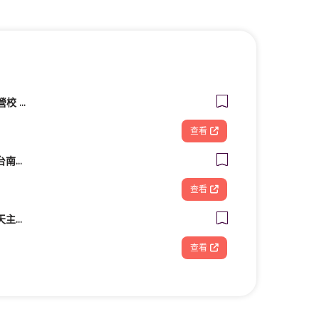
Live互動美語 敦化直營校 小一先修｜幼兒美語班｜兒童美語班｜自然發音班｜全民英檢班｜
查看
造夢基地共享空間－台南火車站站前館
查看
財團法人台南市私立天主教瑞復益智中心
查看