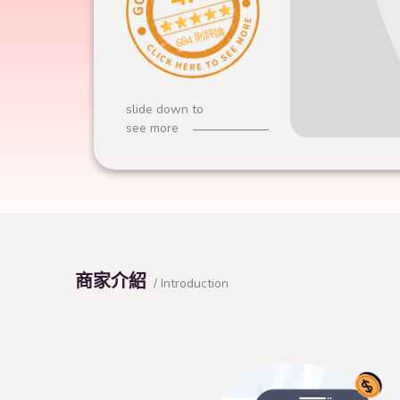
684 則評論
slide down to
see more
商家介紹
/ Introduction