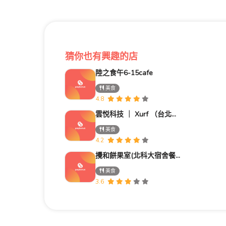
猜你也有興趣的店
陸之食午6-15cafe
美食
4.8
雲悦科技 ｜ Xurf （台北公司）
美食
4.2
攪和餅果室(北科大宿舍餐廳)
美食
3.6