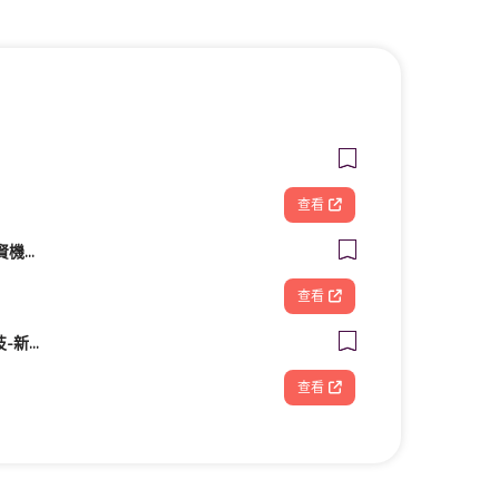
查看
KYMCO 光陽機車 啟賢機車行
查看
FOOTDISC富足康科技-新光三越-西門店
查看