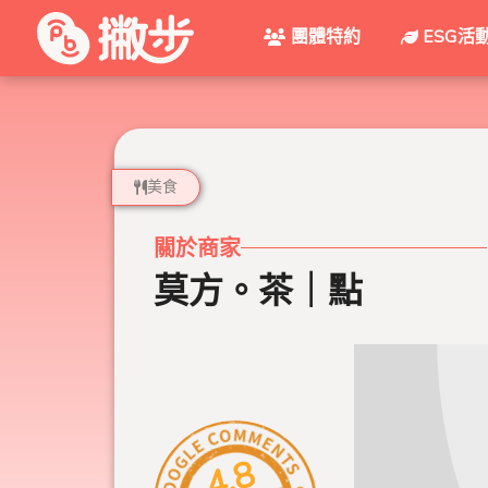
團體特約
ESG活
美食
關於商家
莫方。茶｜點
4.8