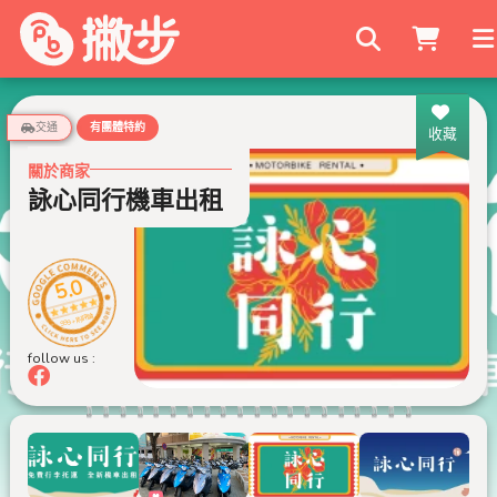
搜尋商家
交通
有團體特約
收藏
關於商家
詠心同行機車出租
5.0
999+ 則評論
follow us :