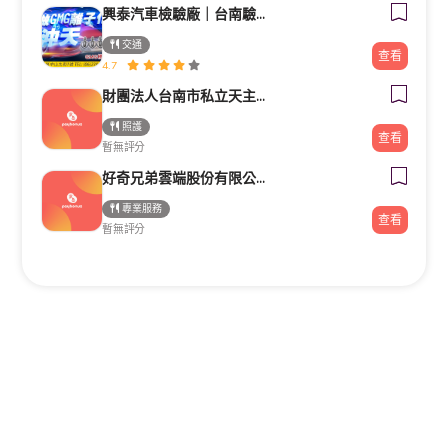
興泰汽車檢驗廠｜台南驗車｜修車｜汽車保養《路馳揚歸仁店》
交通
查看
4.7
財團法人台南市私立天主教瑞復益智中心
照護
查看
暫無評分
好奇兄弟雲端股份有限公司｜Google行銷導客顧問・高雄台南行銷顧問
專業服務
查看
暫無評分