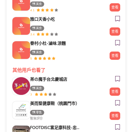
美食
查看
4.1
雅口天香小吃
美食
查看
3.4
眷村小杜-滷味.涼麵
美食
查看
5
其他用戶也看了
茶の魔手台北慶城店
美食
查看
3
美而堅健康鞋（桃園門市）
零售
查看
暫無評分
FOOTDISC富足康科技-忠孝直營門市