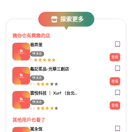
探索更多
猜你也有興趣的店
巷弄里
美食
查看
5
龜記茗品-光華三創店
美食
查看
3.7
雲悦科技 ｜ Xurf （台北公司）
美食
查看
4.2
其他用戶也看了
寓永恆