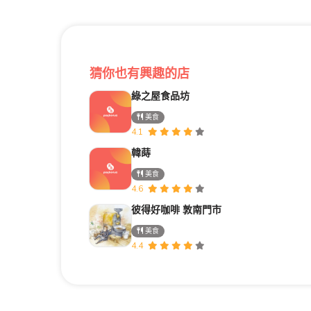
猜你也有興趣的店
綠之屋食品坊
美食
4.1
韓蒔
美食
4.6
彼得好咖啡 敦南門市
美食
4.4