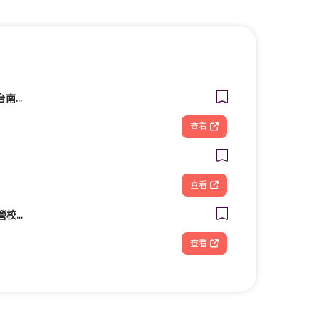
造夢基地共享空間－台南火車站站前館
查看
查看
Live互動美語 高雄直營校｜幼兒美語班｜小一先修班｜兒童美語班｜自然發音班｜全民英檢班｜課輔班
查看