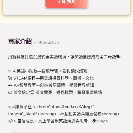
立即預約
商家介紹
/ Introduction
用新科技打造沉浸式全美語環境，讓英語自然成為第二母語🗣️
✨ AI英語小助教—智能學習，強化聽說讀寫
🚀 STEAM課程—用美語探索科學、藝術、文化
🕶 AR智慧教室—創造英語情境，學習世界新知
📜 英文檢定🏆 英文競賽—透過挑戰，激發學習熱情
<p>讓孩子在 <a href="https://reurl.cc/XAkzg7"
target="_blank"><strong>Live互動美語高雄直營校</strong>
</a> 自信成長，真正學會用英語溝通與思考！🌍✨</p>