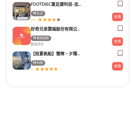
FOOTDISC富足康科技-忠孝直營門市
生活
查看
4.8
好奇兄弟雲端股份有限公司｜Google行銷導客顧問・高雄台南行銷顧問
專業服務
查看
暫無評分
【拾夏帆船】營隊、夕陽團、包船、客製化帆船體驗（預約制）
休閒
查看
5