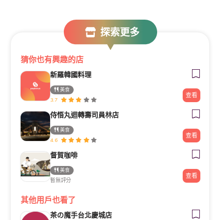
探索更多
猜你也有興趣的店
新羅韓國料理
美食
查看
3.7
侍悟丸迴轉壽司員林店
美食
查看
4.6
督賀咖啡
美食
查看
暫無評分
其他用戶也看了
茶の魔手台北慶城店