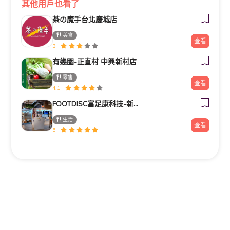
其他用戶也看了
茶の魔手台北慶城店
美食
查看
3
有幾園-正直村 中興新村店
零售
查看
4.1
FOOTDISC富足康科技-新光三越-西門店
生活
查看
5