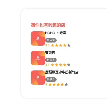
猜你也有興趣的店
HOHO 。禾室
美食
4.4
響燒肉
美食
4.4
鹿稻綠豆沙牛奶新竹店
美食
4