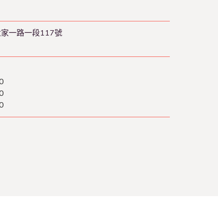
六家一路一段117號
0
0
0