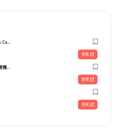
客美多咖啡 Komeda‘s Coffee - 台南小北店
查看
KYMCO 光陽機車 啟賢機車行
查看
查看