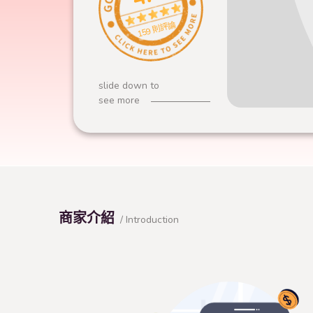
159 則評論
slide down to
see more
商家介紹
/ Introduction