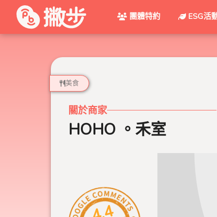
團體特約
ESG活
美食
關於商家
HOHO 。禾室
4.4