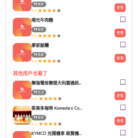
美食
查看
4.5
晴光牛肉麵
美食
查看
4.5
廖家飯糰
美食
查看
4.4
其他用戶也看了
聯強電信聯盟大利嘉通訊生活館
生活
查看
4.6
客美多咖啡 Komeda‘s Coffee - 台南小北店
美食
查看
4.2
KYMCO 光陽機車 啟賢機車行