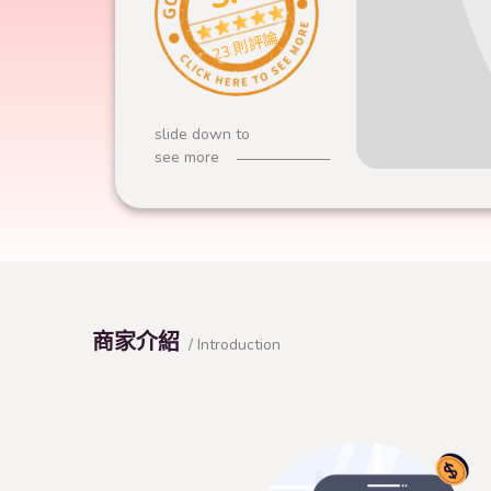
23 則評論
slide down to
see more
商家介紹
/ Introduction