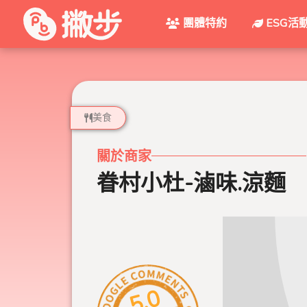
團體特約
ESG活
美食
關於商家
眷村小杜-滷味.涼麵
5.0