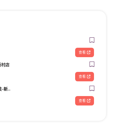
查看
新村店
查看
FOOTDISC富足康科技-新光三越-西門店
查看