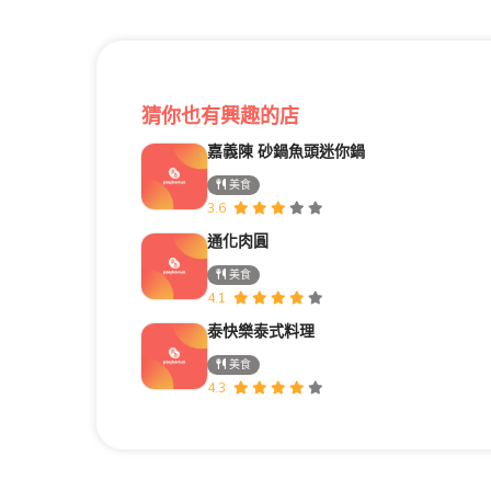
猜你也有興趣的店
嘉義陳 砂鍋魚頭迷你鍋
美食
3.6
通化肉圓
美食
4.1
泰快樂泰式料理
美食
4.3