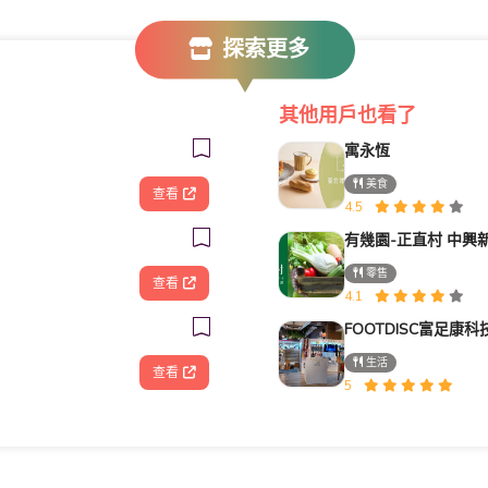
探索更多
其他用戶也看了
寓永恆
美食
查看
4.5
有幾園-正直村 中興
零售
查看
4.1
生活
查看
5