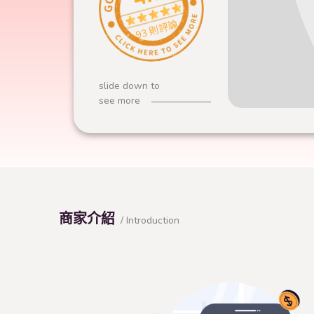
93 則評論
slide down to
see more
商家介紹
/ Introduction