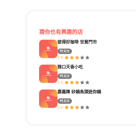
猜你也有興趣的店
彼得好咖啡 世貿門市
美食
3.9
雅口天香小吃
美食
3.4
嘉義陳 砂鍋魚頭迷你鍋
美食
3.6