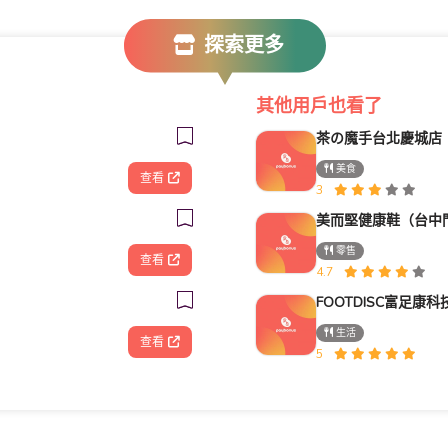
探索更多
其他用戶也看了
茶の魔手台北慶城店
美食
查看
3
美而堅健康鞋（台中
零售
查看
4.7
生活
查看
5