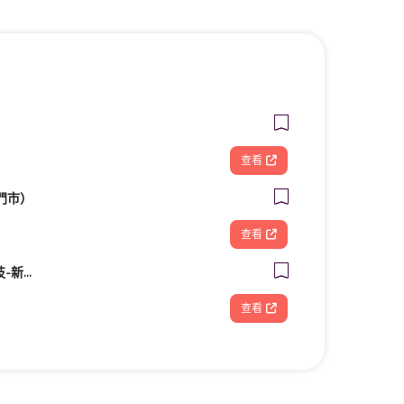
查看
門市）
查看
FOOTDISC富足康科技-新光三越-西門店
查看