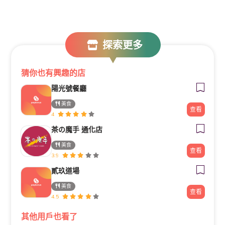
探索更多
猜你也有興趣的店
陽光號餐廳
美食
查看
4
茶の魔手 通化店
美食
查看
3.9
貳玖道場
美食
查看
4.5
其他用戶也看了