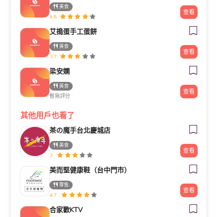
美食
查看
4.8
艾搗蛋手工蛋餅
美食
查看
3.7
梁安嫻
美食
查看
暫無評分
其他用戶也看了
茶の魔手台北慶城店
美食
查看
3
美而堅健康鞋（台中門市）
零售
查看
4.7
合家歡KTV