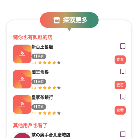
探索更多
猜你也有興趣的店
新百王餐廳
美食
查看
4.4
國王盒餐
美食
查看
4.4
皇家茶銀行
美食
查看
4.1
其他用戶也看了
茶の魔手台北慶城店