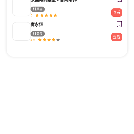
米蘭時尚髮型 - 台南南科新市旗艦店
美容
查看
5
寓永恆
美食
查看
4.5