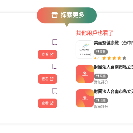
探索更多
其他用戶也看了
美而堅健康鞋（台中
零售
查看
4.7
照護
查看
暫無評分
照護
查看
暫無評分