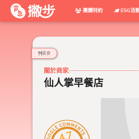
團體特約
ESG活
美食
關於商家
仙人掌早餐店
4.7