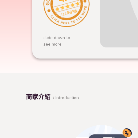
114 則評論
slide down to
see more
商家介紹
/ Introduction