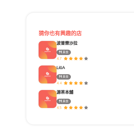
猜你也有興趣的店
波普樂沙拉
美食
4.7
LillA
美食
4.4
源茶本舖
美食
4.5