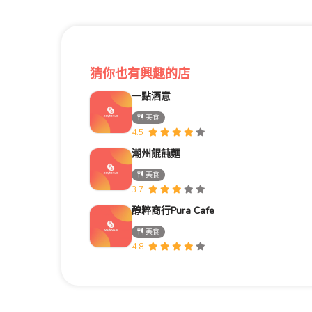
猜你也有興趣的店
一點酒意
美食
4.5
潮州餛飩麵
美食
3.7
醇粹商行Pura Cafe
美食
4.8