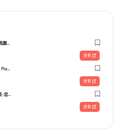
筋師傅鬆筋理骨所 - 桃園整復/推拿/民俗療法/整骨
查看
莫莉花藝工作室Molly Florist
查看
FOOTDISC富足康科技-忠孝直營門市
查看