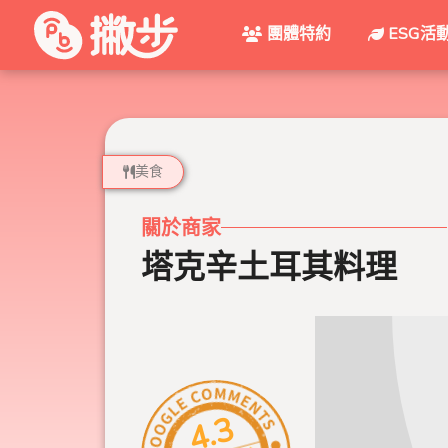
團體特約
ESG活
美食
關於商家
塔克辛土耳其料理
4.3