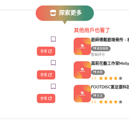
探索更多
其他用戶也看了
專業服務
查看
暫無評分
休閒
查看
4.9
生活
查看
4.8