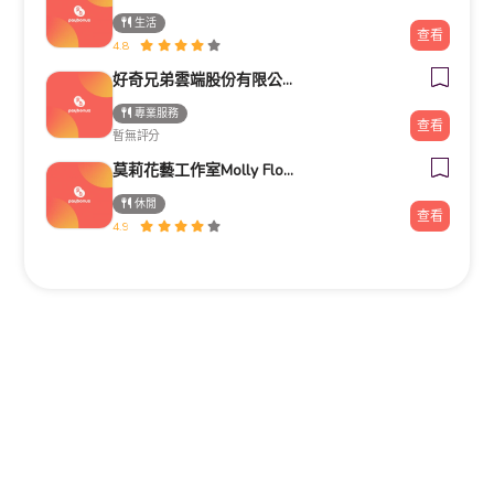
生活
查看
4.8
好奇兄弟雲端股份有限公司｜Google行銷導客顧問・高雄台南行銷顧問
專業服務
查看
暫無評分
莫莉花藝工作室Molly Florist
休閒
查看
4.9