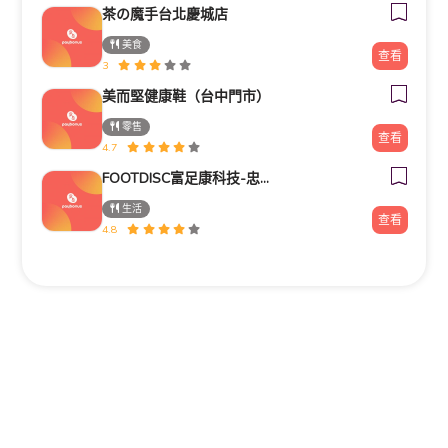
茶の魔手台北慶城店
美食
查看
3
美而堅健康鞋（台中門市）
零售
查看
4.7
FOOTDISC富足康科技-忠孝直營門市
生活
查看
4.8