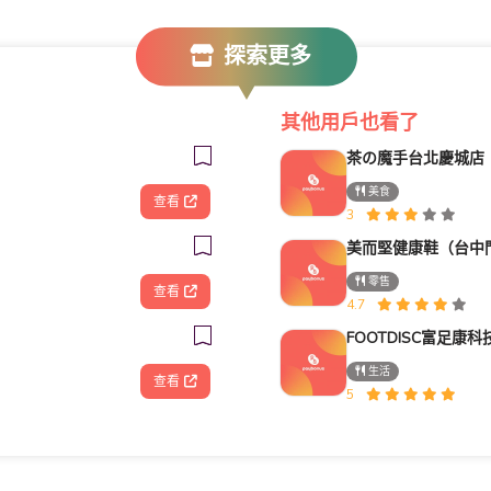
探索更多
其他用戶也看了
茶の魔手台北慶城店
美食
查看
3
美而堅健康鞋（台中
零售
查看
4.7
生活
查看
5