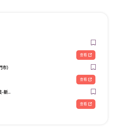
查看
門市）
查看
FOOTDISC富足康科技-新光三越-桃園站前店
查看