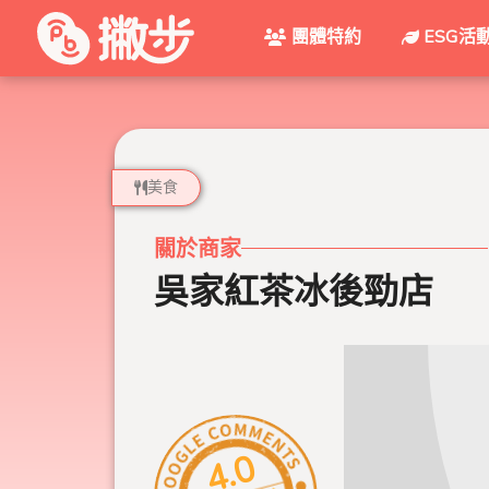
團體特約
ESG活
美食
關於商家
吳家紅茶冰後勁店
4.0