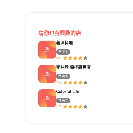
猜你也有興趣的店
義淉料理
美食
4.8
麥味登 楠梓惠豐店
美食
4.6
Colorful Life
美食
4.7