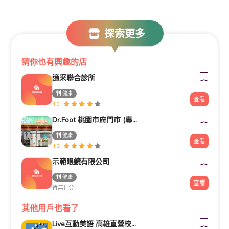
探索更多
猜你也有興趣的店
適采聯合診所
健康
查看
4.9
Dr.Foot 桃園市府門市 (專業客製化鞋墊)
健康
查看
4.8
示範眼鏡有限公司
健康
查看
暫無評分
其他用戶也看了
Live互動美語 高雄直營校｜幼兒美語班｜小一先修班｜兒童美語班｜自然發音班｜全民英檢班｜課輔班