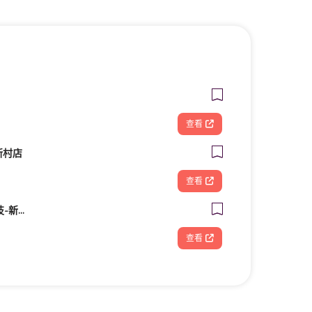
查看
新村店
查看
FOOTDISC富足康科技-新光三越-桃園站前店
查看