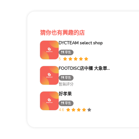
猜你也有興趣的店
DYCTEAM select shop
零售
5
FOOTDISC店中櫃 大象單車
零售
暫無評分
好孝果
零售
4.6