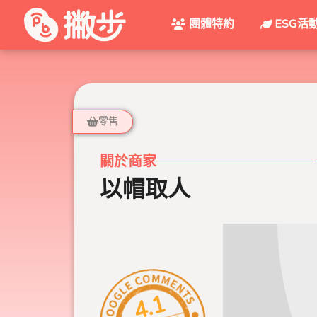
團體特約
ESG活
零售
關於商家
以帽取人
4.1