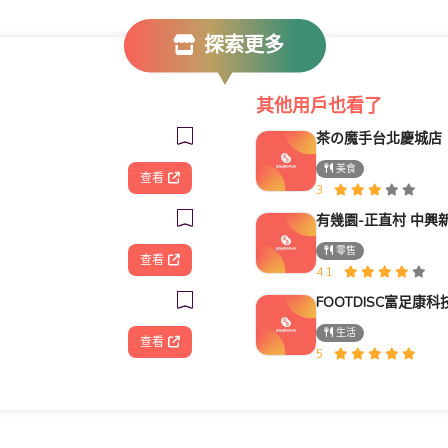
探索更多
其他用戶也看了
茶の魔手台北慶城店
美食
查看
3
有幾園-正直村 中興
零售
查看
4.1
生活
查看
5