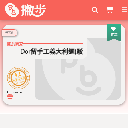
搜尋商家
美食
收藏
關於商家
)
Dor留手工義大利麵(駁二店)
4.1
999+ 則評論
follow us :