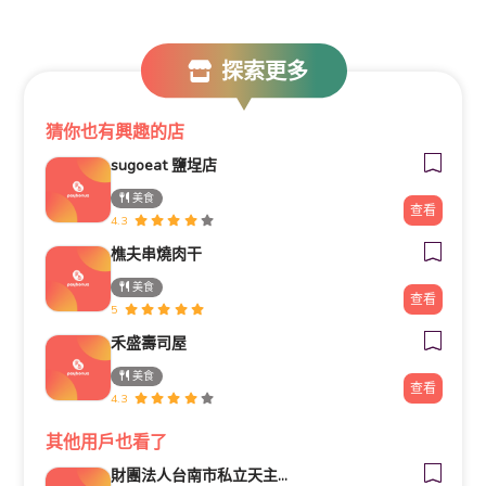
探索更多
猜你也有興趣的店
sugoeat 鹽埕店
美食
查看
4.3
樵夫串燒肉干
美食
查看
5
禾盛壽司屋
美食
查看
4.3
其他用戶也看了
財團法人台南市私立天主教瑞復益智中心