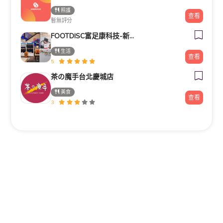
照護
查看
暫無評分
FOOTDISC富足康科技-新光三越-桃園站前店
生活
查看
5
茶の魔手台北慶城店
美食
查看
3