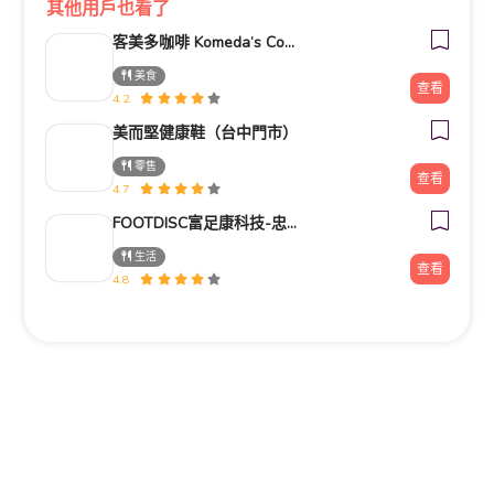
其他用戶也看了
客美多咖啡 Komeda‘s Coffee - 台南小北店
美食
查看
4.2
美而堅健康鞋（台中門市）
零售
查看
4.7
FOOTDISC富足康科技-忠孝直營門市
生活
查看
4.8