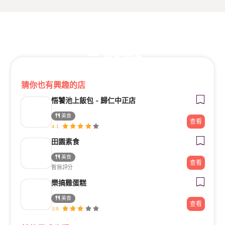
探索更多
猜你也有興趣的店
悟饕池上飯包 - 歸仁中正店
美食
查看
4.1
田園素食
美食
查看
暫無評分
樂搞雞蛋糕
美食
查看
3.8