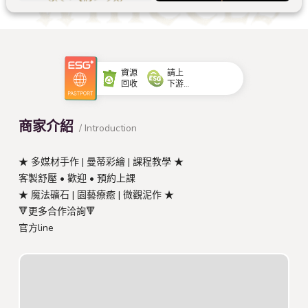
資源
請上
回收
下游
一起
ESG
商家介紹
/ Introduction
★ 多媒材手作 | 曼蒂彩繪 | 課程教學 ★
客製舒壓 • 歡迎 • 預約上課
★ 魔法礦石 | 園藝療癒 | 微觀泥作 ★
🔻更多合作洽詢🔻
官方line