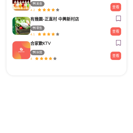
美食
查看
4.2
有幾園-正直村 中興新村店
零售
查看
4.1
合家歡KTV
休閒
查看
4