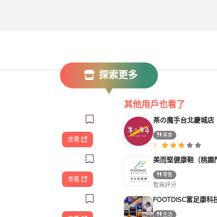
探索更多
其他用戶也看了
茶の魔手台北慶城店
美食
查看
3
美而堅健康鞋（桃園
零售
查看
暫無評分
生活