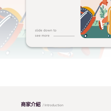
slide down to
see more
商家介紹
/ Introduction