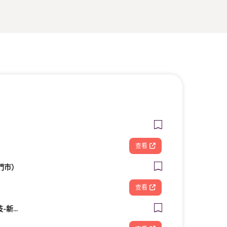
查看
門市）
查看
FOOTDISC富足康科技-新光三越-桃園站前店