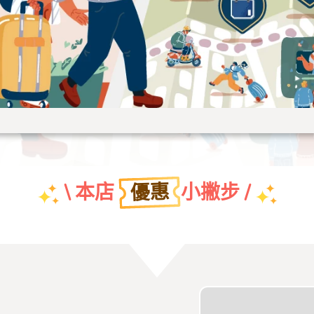
優惠
\ 本店
小撇步 /
團體特約折扣優惠