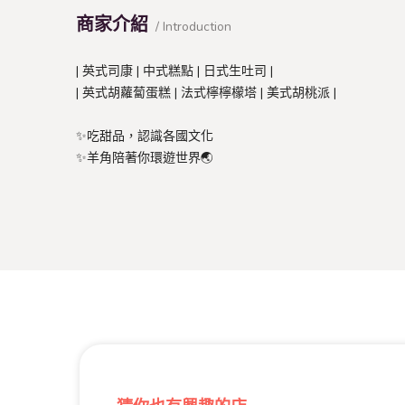
商家介紹
/ Introduction
| 英式司康 | 中式糕點 | 日式生吐司 |
| 英式胡蘿蔔蛋糕 | 法式檸檸檬塔 | 美式胡桃派 |
✨️吃甜品，認識各國文化
✨️羊角陪著你環遊世界🌏