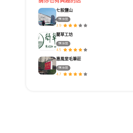
猜你也有興趣的店
七股鹽山
休閒
3.9
藺草工坊
休閒
4.5
惠風堂毛筆莊
休閒
4.7