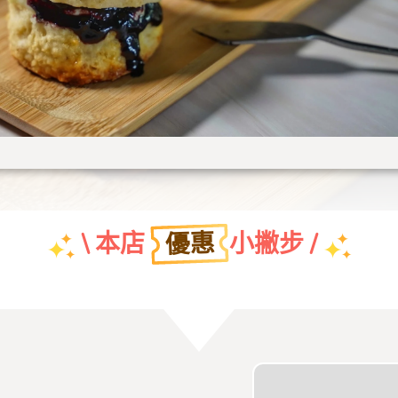
優惠
\ 本店
小撇步 /
團體特約折扣優惠