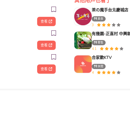
其他用戶也看了
茶の魔手台北慶城店
美食
查看
3
有幾園-正直村 中興
零售
查看
4.1
合家歡KTV
休閒
查看
4